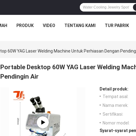
MAH
PRODUK
VIDEO
TENTANG KAMI
TUR PABRIK
top 60W YAG Laser Welding Machine Untuk Perhiasan Dengan Pendingi
Portable Desktop 60W YAG Laser Welding Mach
Pendingin Air
Detail produk:
Tempat asal:
Nama merek:
Sertifikasi:
Nomor model:
Syarat-syarat pe