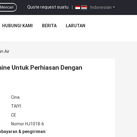
Quote request suatu
|
Indonesian
Mencari
HUBUNGI KAMI
BERITA
LARUTAN
n Air
ine Untuk Perhiasan Dengan
Cina
TAIYI
CE
Nomor HJ1018-6
mbayaran & pengiriman: