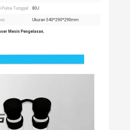
i Pulsa Tunggal:
80J
si:
Ukuran 540*290*290mm
aser Mesin Pengelasan
,