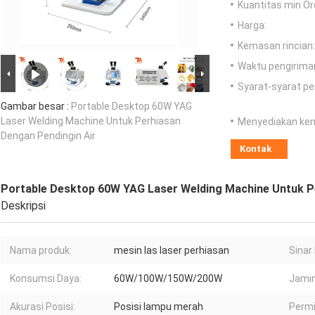
Kuantitas min Or
Harga:
Kemasan rincian:
Waktu pengirima
Syarat-syarat p
Gambar besar :
Portable Desktop 60W YAG
Laser Welding Machine Untuk Perhiasan
Menyediakan ke
Dengan Pendingin Air
Kontak
Portable Desktop 60W YAG Laser Welding Machine Untuk P
Deskripsi
Nama produk:
mesin las laser perhiasan
Sinar 
Konsumsi Daya:
60W/100W/150W/200W
Jamin
Akurasi Posisi:
Posisi lampu merah
Permin