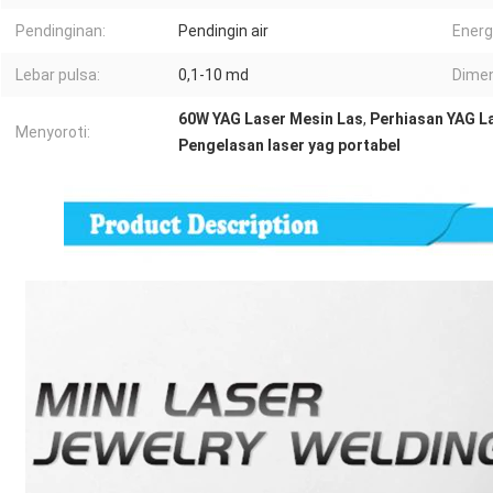
Pendinginan:
Pendingin air
Energ
Lebar pulsa:
0,1-10 md
Dimen
60W YAG Laser Mesin Las
,
Perhiasan YAG L
Menyoroti:
Pengelasan laser yag portabel