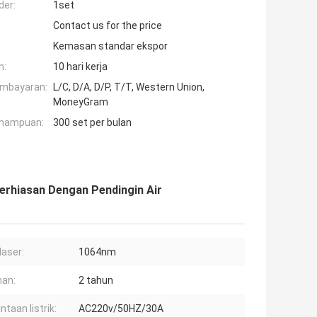
der:
1set
Contact us for the price
Kemasan standar ekspor
n:
10 hari kerja
embayaran:
L/C, D/A, D/P, T/T, Western Union,
MoneyGram
mampuan:
300 set per bulan
erhiasan Dengan Pendingin Air
laser:
1064nm
an:
2 tahun
taan listrik:
AC220v/50HZ/30A