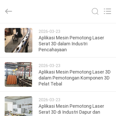
Taiyi
Laser
Technology
Company
Limited.
All
Rights
Reserved.
RUMAH
2026-03-23
Aplikasi Mesin Pemotong Laser
PRODUK
Serat 3D dalam Industri
Pencahayaan
VIDEO
2026-03-23
Aplikasi Mesin Pemotong Laser 3D
TENTANG
dalam Pemotongan Komponen 3D
Pelat Tebal
KAMI
2026-03-23
TUR
Aplikasi Mesin Pemotong Laser
PABRIK
Serat 3D di Industri Dapur dan