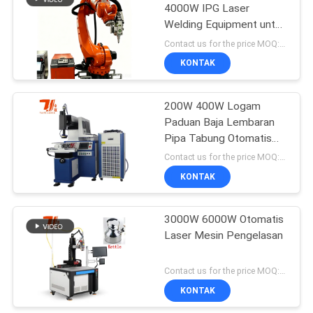
4000W IPG Laser
Welding Equipment untuk
pengelasan 3D kompleks
Contact us for the price MOQ:1 Set
dari perakitan logam
KONTAK
200W 400W Logam
Paduan Baja Lembaran
Pipa Tabung Otomatis
Mesin Las Laser Serat
Contact us for the price MOQ:1 Set
YAG
KONTAK
3000W 6000W Otomatis
Laser Mesin Pengelasan
Contact us for the price MOQ:1 set
KONTAK