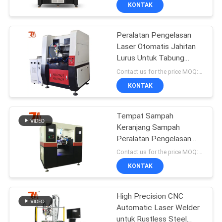
Untuk Pengelasan
KONTAK
Baterai Litium Kuadrat
HUBUNGI
Peralatan Pengelasan
KAMI
Laser Otomatis Jahitan
Lurus Untuk Tabung
BERITA
Silinder Botol Ketel Baja
Contact us for the price MOQ:1 set
KONTAK
LARUTAN
Tempat Sampah
Keranjang Sampah
SITEMAP
Peralatan Pengelasan
Laser Otomatis Sabuk
Contact us for the price MOQ:1 set
Stainless Steel
PRIVACY
KONTAK
POLICY
High Precision CNC
Automatic Laser Welder
untuk Rustless Steel