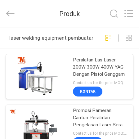
Taiyi
Laser
Technology
Produk
Company
Limited.
All
Rights
Reserved.
RUMAH
laser welding equipment pembuatan online
PRODUK
Peralatan Las Laser
200W 300W 400W YAG
VIDEO
Dengan Pistol Genggam
Contact us for the price MOQ:1 set
TENTANG
KONTAK
KAMI
Promosi Pameran
Canton Peralatan
TUR
Pengelasan Laser Serat
PABRIK
Berskala Besar 6 sumbu
Contact us for the price MOQ:1 set