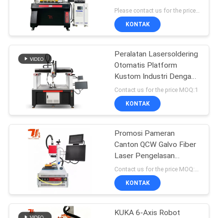
Kettle Teapot Spout
Please contact us for the price. MOQ:1
Body Base Fiber Laser
KONTAK
Welding Equipment
Peralatan Lasersoldering
Otomatis Platform
Kustom Industri Dengan
Panjang Gelombang
Contact us for the price MOQ:1
1070nm
KONTAK
Promosi Pameran
Canton QCW Galvo Fiber
Laser Pengelasan
Peralatan Untuk 18650
Contact us for the price MOQ:1 set
Lithium Baterai Nikel
KONTAK
Lembar
KUKA 6-Axis Robot