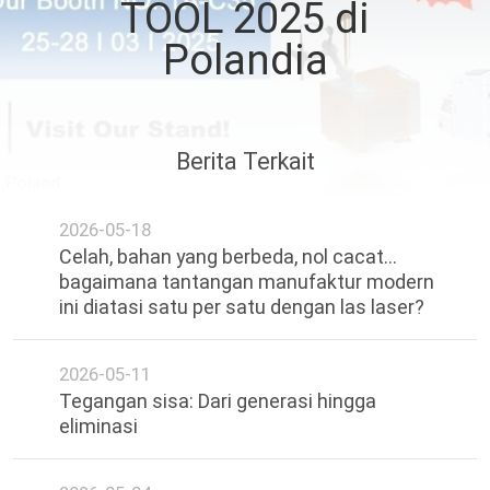
TOOL 2025 di
HUBUNGI
Polandia
KAMI
BERITA
Berita Terkait
LARUTAN
2026-05-18
Celah, bahan yang berbeda, nol cacat...
bagaimana tantangan manufaktur modern
SITEMAP
ini diatasi satu per satu dengan las laser?
PRIVACY
2026-05-11
POLICY
Tegangan sisa: Dari generasi hingga
eliminasi