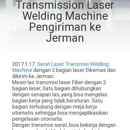
Transmission Laser
HUBUNGI
Welding Machine
KAMI
Pengiriman ke
Jerman
BERITA
LARUTAN
2017.1.17.
Serat Laser Transmisi Welding
Machine
dengan 2 bagian laser Dikemas dan
dikirim ke Jerman.
SITEMAP
Mesin las transmisi laser Fiber dengan 2
bagian laser, Satu bagian dihubungkan
dengan senapan las, yang bisa mengelas
PRIVACY
bagian kerja yang tidak beraturan. Satu
POLICY
bagian terhubung dengan meja kerja
otomatis sehingga bisa mengaplikasikan
pengelasan otomatis.
Dengan transmisi serat, bisa bekerja dengan