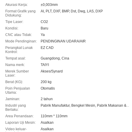
Akurasi Kerja:
±0,003mm
Format Grafik yang
AI, PLT, DXF, BMP, Dst, Dwg, LAS, DXP
Didukung:
Tipe Laser:
CO2
Kondisi:
Baru
CNC atau Tidak:
Ya
Mode Pendinginan:
PENDINGINAN UDARA/AIR
Perangkat Lunak
EZ CAD
Kontrol:
Tempat asal:
Guangdong, Cina
Nama merk:
TAIYI
Merek Sumber
Akses/Synard
Laser:
Berat (KG):
200 kg
Poin Penjualan
Otomatis
Utama:
Jaminan:
2 tahun
Industri yang
Pabrik Manufaktur, Bengkel Mesin, Pabrik Makanan & Minuman, Penggunaan Rumah Tangga, Toko Makanan, Toko Percetakan, Energi & Pertambangan, Toko Makanan & Minuman, Perusahaan Periklanan
Berlaku:
Area Penandaan:
110mm * 110mm
Laporan Uji Mesin:
Asalkan
Video keluar-
Asalkan