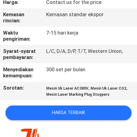
Harga:
Contact us for the price
HUBUNGI
Kemasan
Kemasan standar ekspor
rincian:
KAMI
Waktu
7-15 hari kerja
pengiriman:
BERITA
Syarat-syarat
L/C, D/A, D/P, T/T, Western Union,
pembayaran:
LARUTAN
Menyediakan
300 set per bulan
kemampuan:
SITEMAP
Sorotan:
,
,
Mesin Uk Laser AC380V
Mesin Uk Laser CO2
Mesin Laser Marking Plug Stoppers
PRIVACY
POLICY
HARGA TERBAIK