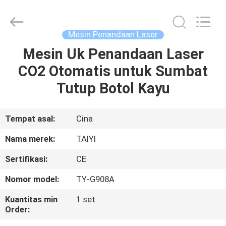
Taiyi
Laser
Technology
Company
Limited.
Mesin Penandaan Laser
All
Rights
Reserved.
Mesin Uk Penandaan Laser
RUMAH
CO2 Otomatis untuk Sumbat
PRODUK
Tutup Botol Kayu
VIDEO
Tempat asal:
Cina
Nama merek:
TAIYI
TENTANG
Sertifikasi:
CE
KAMI
Nomor model:
TY-G908A
TUR
Kuantitas min
1 set
Order:
PABRIK