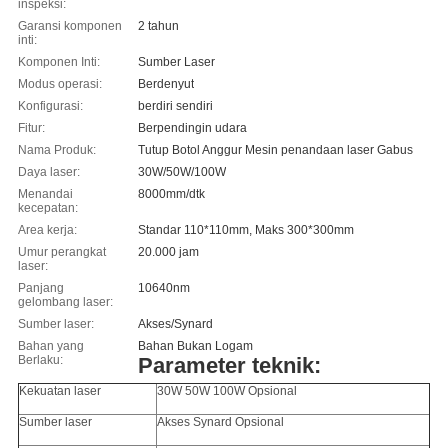
inspeksi:
Garansi komponen
2 tahun
inti:
Komponen Inti:
Sumber Laser
Modus operasi:
Berdenyut
Konfigurasi:
berdiri sendiri
Fitur:
Berpendingin udara
Nama Produk:
Tutup Botol Anggur Mesin penandaan laser Gabus
Daya laser:
30W/50W/100W
Menandai
8000mm/dtk
kecepatan:
Area kerja:
Standar 110*110mm, Maks 300*300mm
Umur perangkat
20.000 jam
laser:
Panjang
10640nm
gelombang laser:
Sumber laser:
Akses/Synard
Bahan yang
Bahan Bukan Logam
Berlaku:
Parameter teknik:
Kekuatan laser
30W 50W 100W Opsional
Sumber laser
Akses Synard Opsional