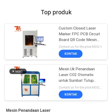
Top produk
Custom Closed Laser
Marker FPC PCB Circuit
Board QR Code Mesin
Penandaan Laser
Contact us for the price MOQ:1
KONTAK
Mesin Uk Penandaan
Laser CO2 Otomatis
untuk Sumbat Tutup
Botol Kayu
Contact us for the price MOQ:1 set
KONTAK
Mesin Penandaan Laser