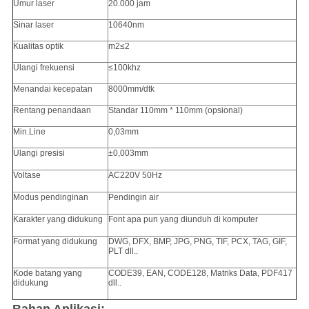
Umur laser
20.000 jam
Sinar laser
10640nm
Kualitas optik
m2≤2
Ulangi frekuensi
≤100khz
Menandai kecepatan
8000mm/dtk
Rentang penandaan
Standar 110mm * 110mm (opsional)
Min.Line
0,03mm
Ulangi presisi
±0,003mm
Voltase
AC220V 50Hz
Modus pendinginan
Pendingin air
Karakter yang didukung
Font apa pun yang diunduh di komputer
Format yang didukung
DWG, DFX, BMP, JPG, PNG, TIF, PCX, TAG, GIF,
PLT dll..
Kode batang yang
CODE39, EAN, CODE128, Matriks Data, PDF417
didukung
dll..