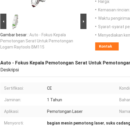
Harga:
Kemasan rincian:
Waktu pengirima
Syarat-syarat p
Gambar besar :
Auto - Fokus Kepala
Menyediakan ke
Pemotongan Serat Untuk Pemotongan
Kontak
Logam Raytools BM115
Auto - Fokus Kepala Pemotongan Serat Untuk Pemotonga
Deskripsi
Sertifikasi:
CE
Kondis
Jaminan:
1 Tahun
Bahan
Aplikasi:
Pemotongan Laser
Nama
Menyoroti:
bagian mesin pemotong laser
,
suku cadang