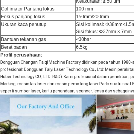
Keakuratan: ≤ 50 μm
Collimator Panjang fokus
100 mm
Fokus panjang fokus
150mm/200mm
Ukuran kaca penutup
Sisi kolimasi: Φ38mm×1.
Sisi fokus: Φ37mm × 7mm
Bantuan tekanan gas
<30bar
Berat badan
6.5kg
Profil perusahaan:
Dongguan Changan Taiqi Machine Factory didirikan pada tahun 1980-an.
profesional: Dongguan Taiyi Laser Technology Co., Ltd: Mesin perakita
Hubei Technology CO., LTD: R&D). Kami profesional dalam penelitian,
Marking, mesin las laser dan mesin pemotong laser.Pada suatu saat.
seperti sumber laser, kartu penandaan, scanner, lensa dan sebagainy