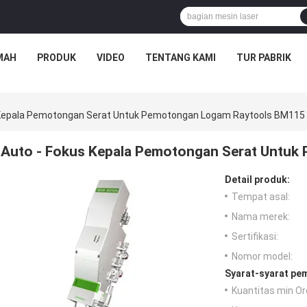
MAH
PRODUK
VIDEO
TENTANG KAMI
TUR PABRIK
 Kepala Pemotongan Serat Untuk Pemotongan Logam Raytools BM115
Auto - Fokus Kepala Pemotongan Serat Untu
Detail produk:
Tempat asal:
Nama merek:
Sertifikasi:
Nomor model:
Syarat-syarat pe
Kuantitas min Or