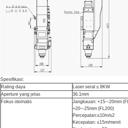
Spesifikasi:
Rating daya
Laser serat ≤ 8KW
Aperture yang jelas
36.1mm
Fokus otomatis
Jangkauan: +15~-20mm (F
+20~-25mm (FL200)
Percepatan:≤10m/s2
Kecepatan: ≤15m/menit