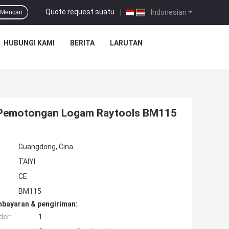
Quote request suatu
|
Indonesian
Mencari
HUBUNGI KAMI
BERITA
LARUTAN
k Pemotongan Logam Raytools BM115
Guangdong, Cina
TAIYI
CE
BM115
mbayaran & pengiriman:
der:
1