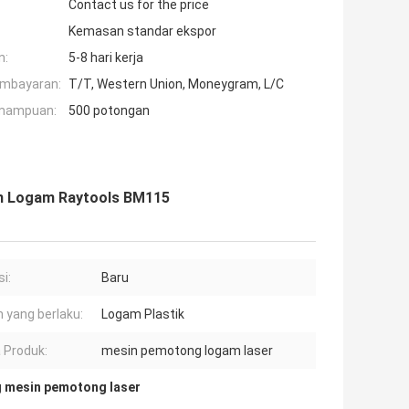
Contact us for the price
Kemasan standar ekspor
n:
5-8 hari kerja
embayaran:
T/T, Western Union, Moneygram, L/C
mampuan:
500 potongan
n Logam Raytools BM115
i:
Baru
 yang berlaku:
Logam Plastik
 Produk:
mesin pemotong logam laser
 mesin pemotong laser