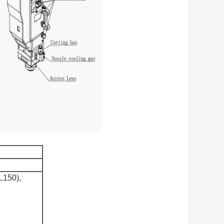
L150),