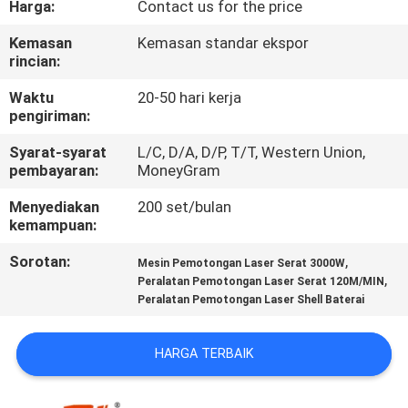
Harga:
Contact us for the price
HUBUNGI
Kemasan
Kemasan standar ekspor
rincian:
KAMI
Waktu
20-50 hari kerja
pengiriman:
BERITA
Syarat-syarat
L/C, D/A, D/P, T/T, Western Union,
pembayaran:
MoneyGram
LARUTAN
Menyediakan
200 set/bulan
kemampuan:
SITEMAP
Sorotan:
,
Mesin Pemotongan Laser Serat 3000W
,
Peralatan Pemotongan Laser Serat 120M/MIN
PRIVACY
Peralatan Pemotongan Laser Shell Baterai
POLICY
HARGA TERBAIK