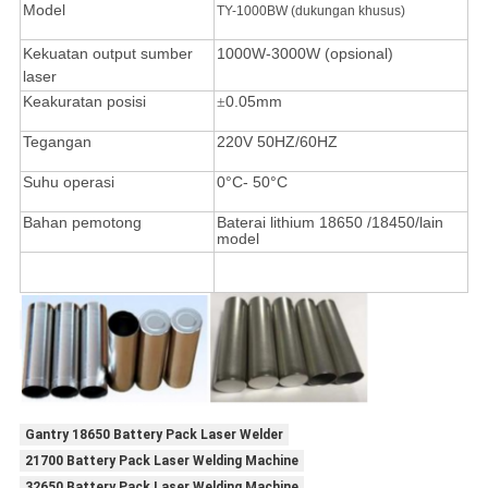
Model
TY-1000BW (dukungan khusus)
Kekuatan output sumber
1000W-3000W (opsional)
laser
Keakuratan posisi
±
0.05mm
Tegangan
220V 50HZ/60HZ
Suhu operasi
0
°C
- 50
°C
Bahan pemotong
Baterai lithium 18650 /18450/lain
model
Gantry 18650 Battery Pack Laser Welder
21700 Battery Pack Laser Welding Machine
32650 Battery Pack Laser Welding Machine