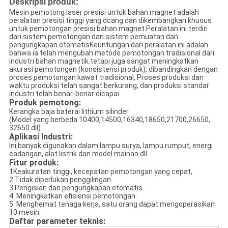
Deskripsi produk:
Mesin pemotong laser presisi untuk bahan magnet adalah
peralatan presisi tinggi yang dcang dan dikembangkan khusus
untuk pemotongan presisi bahan magnet.Peralatan ini terdiri
dari sistem pemotongan dan sistem pemuatan dan
pengungkapan otomatisKeuntungan dari peralatan ini adalah
bahwa ia telah mengubah metode pemotongan tradisional dari
industri bahan magnetik.tetapi juga sangat meningkatkan
akurasi pemotongan (konsistensi produk), dibandingkan dengan
proses pemotongan kawat tradisional, Proses produksi dan
waktu produksi telah sangat berkurang, dan produksi standar
industri telah benar-benar dicapai
Produk pemotong:
Kerangka baja baterai lithium silinder
(Model yang berbeda 10400,14500,16340,18650,21700,26650,
32650 dll)
Aplikasi Industri:
Ini banyak digunakan dalam lampu surya, lampu rumput, energi
cadangan, alat listrik dan model mainan dll.
Fitur produk:
1Keakuratan tinggi, kecepatan pemotongan yang cepat,
2:Tidak diperlukan penggilingan.
3:Pengisian dan pengungkapan otomatis.
4: Meningkatkan efisiensi pemotongan.
5: Menghemat tenaga kerja, satu orang dapat mengoperasikan
10 mesin.
Daftar parameter teknis: