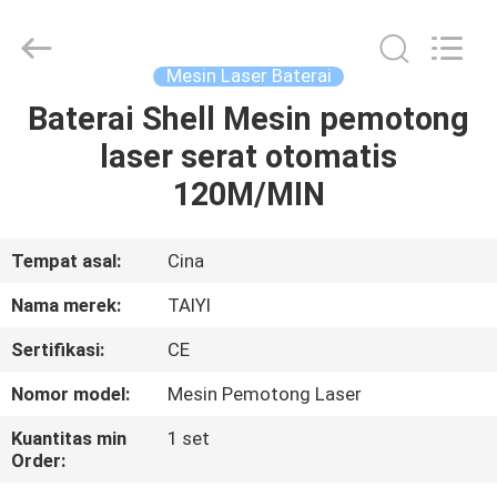
Taiyi
Laser
Technology
Company
Limited.
Mesin Laser Baterai
All
Rights
Reserved.
Baterai Shell Mesin pemotong
RUMAH
laser serat otomatis
PRODUK
120M/MIN
VIDEO
Tempat asal:
Cina
Nama merek:
TAIYI
TENTANG
Sertifikasi:
CE
KAMI
Nomor model:
Mesin Pemotong Laser
TUR
Kuantitas min
1 set
Order:
PABRIK