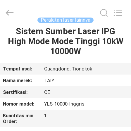
Taiyi
Laser
Technology
Company
Limited.
Peralatan laser lainnya
All
Rights
Reserved.
Sistem Sumber Laser IPG
RUMAH
High Mode Mode Tinggi 10kW
PRODUK
10000W
VIDEO
Tempat asal:
Guangdong, Tiongkok
Nama merek:
TAIYI
TENTANG
Sertifikasi:
CE
KAMI
Nomor model:
YLS-10000-Inggris
TUR
Kuantitas min
1
Order:
PABRIK