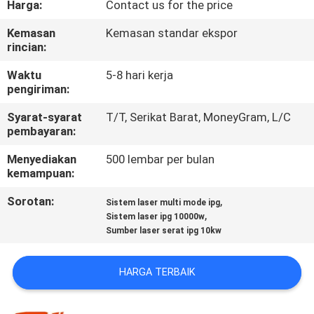
Harga:
Contact us for the price
HUBUNGI
Kemasan
Kemasan standar ekspor
rincian:
KAMI
Waktu
5-8 hari kerja
pengiriman:
BERITA
Syarat-syarat
T/T, Serikat Barat, MoneyGram, L/C
pembayaran:
LARUTAN
Menyediakan
500 lembar per bulan
kemampuan:
SITEMAP
Sorotan:
,
Sistem laser multi mode ipg
,
Sistem laser ipg 10000w
PRIVACY
Sumber laser serat ipg 10kw
POLICY
HARGA TERBAIK