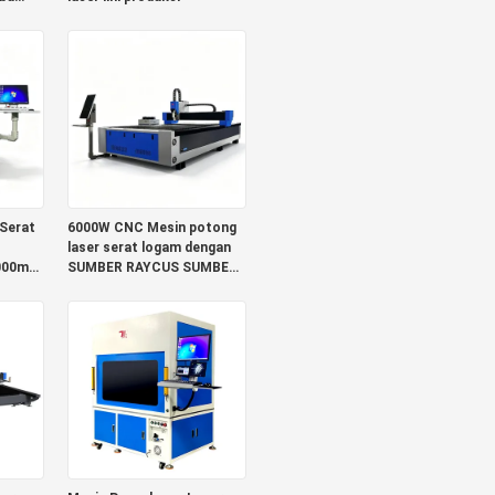
D Kap
arat
Serat
6000W CNC Mesin potong
laser serat logam dengan
1000mm
SUMBER RAYCUS SUMBER
IPG