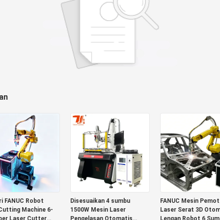
an
ri FANUC Robot
Disesuaikan 4 sumbu
FANUC Mesin Pemot
Cutting Machine 6-
1500W Mesin Laser
Laser Serat 3D Otom
iber Laser Cutter
Pengelasan Otomatis
Lengan Robot 6 Sum