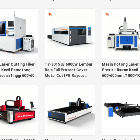
lembaran logam dan
untuk Teapot Spout
untuk Benda Kerja 3
 dengan presisi
dengan Teknologi Laser
Lampu Baja Tahan K
 ± 0.01mm
Serat
Laser Cutting Fiber
TY-3015JB 6000W Lembar
Mesin Potong Laser 
 Kecil Pemotong
Baja Full Protect Cover
Presisi Ukuran Kecil
resisi tinggi 600*600
Metal Cut IPG Raycus
600*600mm /1000*
lembaran logam
Mesin Pemotong Laser
1500W 2KW 3000W
Serat