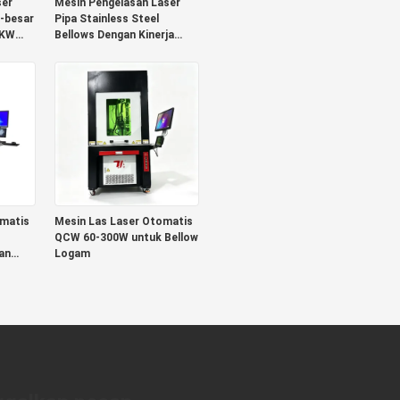
er
Mesin Pengelasan Laser
-besar
Pipa Stainless Steel
0KW
Bellows Dengan Kinerja
tuk
Penyegelan yang sangat
baik, Las Seragam Dan
Zona Yang Terganggu
Panas Kecil
omatis
Mesin Las Laser Otomatis
QCW 60-300W untuk Bellow
an
Logam