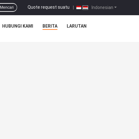
Quote request suatu
|
Indonesian
Mencari
HUBUNGI KAMI
BERITA
LARUTAN