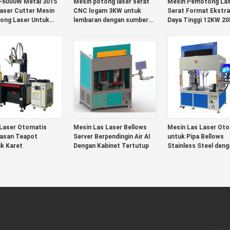
-6000W Metal 3015
Mesin potong laser serat
Mesin Pemotong Las
Laser Cutter Mesin
CNC logam 3KW untuk
Serat Format Ekstra
ong Laser Untuk
lembaran dengan sumber
Daya Tinggi 12KW 2
 Lapisan Tembaga
IPG sumber Raycus
30KW 40KW 60KW un
luminium
Logam
ongan dengan IPG
E RAYCUS SOURCE
Laser Otomatis
Mesin Las Laser Bellows
Mesin Las Laser Ot
asan Teapot
Server Berpendingin Air AI
untuk Pipa Bellows
k Karet
Dengan Kabinet Tertutup
Stainless Steel deng
Kabinet Tertutup