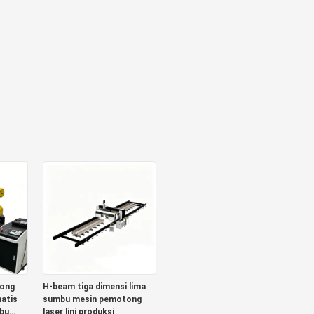
ong
H-beam tiga dimensi lima
atis
sumbu mesin pemotong
bu
laser lini produksi