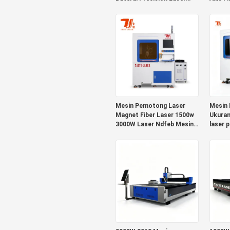
Pemotong Mesin
untuk 
tabung
tinggi
Mesin Pemotong Laser
Mesin 
Magnet Fiber Laser 1500w
Ukuran
3000W Laser Ndfeb Mesin
laser p
Pemotong
untuk 