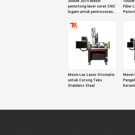
3000W 3015 Mesin
1000W
pemotong laser serat CNC
Fiber 
logam untuk pemrosesan
Pemot
pemotongan logam
Piring
lembaran sumber Raycus
Baja A
sumber IPG
Pemot
SOURC
Mesin Las Laser Otomatis
Mesin 
untuk Corong Teko
Pengel
Stainless Steel
Kerami