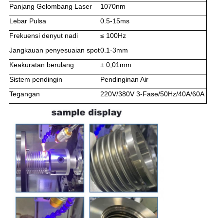
Panjang Gelombang Laser
1070nm
Lebar Pulsa
0.5-15ms
Frekuensi denyut nadi
≤ 100Hz
Jangkauan penyesuaian spot
0.1-3mm
Keakuratan berulang
± 0,01mm
Sistem pendingin
Pendinginan Air
Tegangan
220V/380V 3-Fase/50Hz/40A/60A