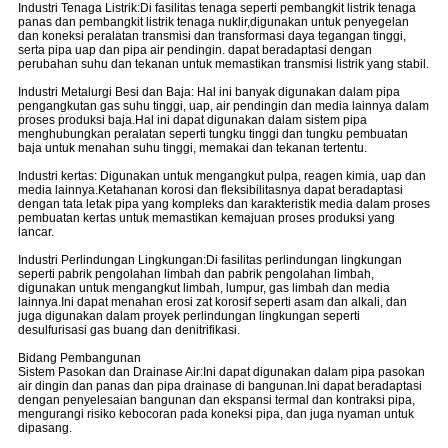
Industri Tenaga Listrik:Di fasilitas tenaga seperti pembangkit listrik tenaga
panas dan pembangkit listrik tenaga nuklir,digunakan untuk penyegelan
dan koneksi peralatan transmisi dan transformasi daya tegangan tinggi,
serta pipa uap dan pipa air pendingin. dapat beradaptasi dengan
perubahan suhu dan tekanan untuk memastikan transmisi listrik yang stabil.
Industri Metalurgi Besi dan Baja: Hal ini banyak digunakan dalam pipa
pengangkutan gas suhu tinggi, uap, air pendingin dan media lainnya dalam
proses produksi baja.Hal ini dapat digunakan dalam sistem pipa
menghubungkan peralatan seperti tungku tinggi dan tungku pembuatan
baja untuk menahan suhu tinggi, memakai dan tekanan tertentu.
Industri kertas: Digunakan untuk mengangkut pulpa, reagen kimia, uap dan
media lainnya.Ketahanan korosi dan fleksibilitasnya dapat beradaptasi
dengan tata letak pipa yang kompleks dan karakteristik media dalam proses
pembuatan kertas untuk memastikan kemajuan proses produksi yang
lancar.
Industri Perlindungan Lingkungan:Di fasilitas perlindungan lingkungan
seperti pabrik pengolahan limbah dan pabrik pengolahan limbah,
digunakan untuk mengangkut limbah, lumpur, gas limbah dan media
lainnya.Ini dapat menahan erosi zat korosif seperti asam dan alkali, dan
juga digunakan dalam proyek perlindungan lingkungan seperti
desulfurisasi gas buang dan denitrifikasi.
Bidang Pembangunan
Sistem Pasokan dan Drainase Air:Ini dapat digunakan dalam pipa pasokan
air dingin dan panas dan pipa drainase di bangunan.Ini dapat beradaptasi
dengan penyelesaian bangunan dan ekspansi termal dan kontraksi pipa,
mengurangi risiko kebocoran pada koneksi pipa, dan juga nyaman untuk
dipasang.