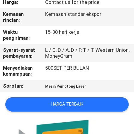
Harga:
Contact us for the price
HUBUNGI
Kemasan
Kemasan standar ekspor
rincian:
KAMI
Waktu
15-30 hari kerja
pengiriman:
BERITA
Syarat-syarat
L / C, D / A, D / P, T / T, Western Union,
pembayaran:
MoneyGram
LARUTAN
Menyediakan
500SET PER BULAN
kemampuan:
SITEMAP
Sorotan:
Mesin Pemotong Laser
PRIVACY
HARGA TERBAIK
POLICY