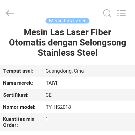
Taiyi
Laser
Technology
Company
Limited.
Mesin Las Laser
All
Rights
Reserved.
Mesin Las Laser Fiber
RUMAH
Otomatis dengan Selongsong
PRODUK
Stainless Steel
VIDEO
Tempat asal:
Guangdong, Cina
Nama merek:
TAIYI
TENTANG
Sertifikasi:
CE
KAMI
Nomor model:
TY-HS2018
TUR
Kuantitas min
1
Order:
PABRIK