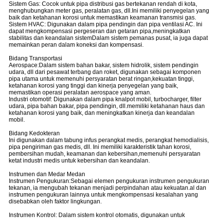
Sistem Gas: Cocok untuk pipa distribusi gas bertekanan rendah di kota,
menghubungkan meter gas, peralatan gas, dll.Ini memiliki penyegelan yang
baik dan ketahanan korosi untuk memastikan keamanan transmisi gas.
Sistem HVAC: Digunakan dalam pipa pendingin dan pipa ventilasi AC. Ini
dapat mengkompensasi pergeseran dan getaran pipa,meningkatkan
stabilitas dan keandalan sistemDalam sistem pemanas pusat, ia juga dapat
memainkan peran dalam koneksi dan kompensasi.
Bidang Transportasi
Aerospace:Dalam sistem bahan bakar, sistem hidrolik, sistem pendingin
udara, dll dari pesawat terbang dan roket, digunakan sebagai komponen
pipa utama untuk memenuhi persyaratan berat ringan,kekuatan tinggi,
ketahanan korosi yang tinggi dan kinerja penyegelan yang baik,
memastikan operasi peralatan aerospace yang aman.
Industri otomotif: Digunakan dalam pipa knalpot mobil, turbocharger, filter
udara, pipa bahan bakar, pipa pendingin, dll.memiliki ketahanan haus dan
ketahanan korosi yang baik, dan meningkatkan kinerja dan keandalan
mobil.
Bidang Kedokteran
Ini digunakan dalam tabung infus perangkat medis, perangkat hemodialisis,
pipa pengiriman gas medis, dll. Ini memiliki karakteristik tahan korosi,
pembersihan mudah, keamanan dan kebersihan,memenuhi persyaratan
ketat industri medis untuk kebersihan dan keandalan.
Instrumen dan Medar Medan
Instrumen Pengukuran:Sebagai elemen pengukuran instrumen pengukuran
tekanan, ia mengubah tekanan menjadi perpindahan atau kekuatan.al dan
instrumen pengukuran lainnya untuk mengkompensasi kesalahan yang
disebabkan oleh faktor lingkungan.
Instrumen Kontrol: Dalam sistem kontrol otomatis, digunakan untuk