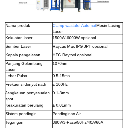
Nama produk
Clamp wastafel Au
tomat
Mesin Lasing
Laser
Kekuatan laser
1500W-6000W opsional
Sumber Laser
Raycus Max IPG JPT opsional
Kepala pengelasan
HZG Raytool opsional
Panjang Gelombang
1070nm
Laser
Lebar Pulsa
0.5-15ms
Frekuensi denyut nadi
≤ 100Hz
Jangkauan penyesuaian
0.1-3mm
spot
Keakuratan berulang
± 0,01mm
Sistem pendingin
Pendinginan Air
Tegangan
380V/3-Fase/50Hz/40A/60A