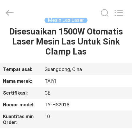
Taiyi
Laser
Technology
Company
Limited.
Mesin Las Laser
All
Rights
Reserved.
Disesuaikan 1500W Otomatis
RUMAH
Laser Mesin Las Untuk Sink
PRODUK
Clamp Las
VIDEO
Tempat asal:
Guangdong, Cina
Nama merek:
TAIYI
TENTANG
Sertifikasi:
CE
KAMI
Nomor model:
TY-HS2018
TUR
Kuantitas min
10
Order:
PABRIK