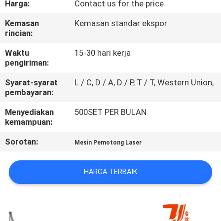
Harga:
Contact us for the price
HUBUNGI
Kemasan
Kemasan standar ekspor
rincian:
KAMI
Waktu
15-30 hari kerja
pengiriman:
BERITA
Syarat-syarat
L / C, D / A, D / P, T / T, Western Union,
pembayaran:
LARUTAN
Menyediakan
500SET PER BULAN
kemampuan:
SITEMAP
Sorotan:
Mesin Pemotong Laser
PRIVACY
HARGA TERBAIK
POLICY