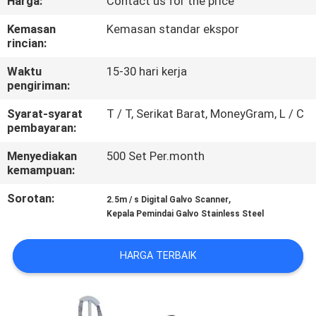
Harga:
Contact us for the price
HUBUNGI
Kemasan
Kemasan standar ekspor
rincian:
KAMI
Waktu
15-30 hari kerja
pengiriman:
BERITA
Syarat-syarat
T / T, Serikat Barat, MoneyGram, L / C
pembayaran:
LARUTAN
Menyediakan
500 Set Per.month
kemampuan:
SITEMAP
Sorotan:
,
2.5m / s Digital Galvo Scanner
Kepala Pemindai Galvo Stainless Steel
PRIVACY
POLICY
HARGA TERBAIK