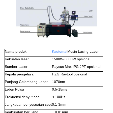
Nama produk
Kau
tomat
Mesin Lasing Laser
Kekuatan laser
1500W-6000W opsional
Sumber Laser
Raycus Max IPG JPT opsional
Kepala pengelasan
HZG Raytool opsional
Panjang Gelombang Laser
1070nm
Lebar Pulsa
0.5-15ms
Frekuensi denyut nadi
≤ 100Hz
Jangkauan penyesuaian spot
0.1-3mm
Keakuratan berulang
± 0,01mm