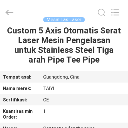
Taiyi
Laser
Technology
Company
Limited.
Mesin Las Laser
All
Rights
Reserved.
Custom 5 Axis Otomatis Serat
RUMAH
Laser Mesin Pengelasan
PRODUK
untuk Stainless Steel Tiga
arah Pipe Tee Pipe
VIDEO
Tempat asal:
Guangdong, Cina
TENTANG
Nama merek:
TAIYI
KAMI
Sertifikasi:
CE
TUR
Kuantitas min
1
Order:
PABRIK