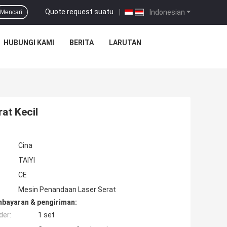
Quote request suatu
|
Indonesian
Mencari
HUBUNGI KAMI
BERITA
LARUTAN
at Kecil
Cina
TAIYI
CE
Mesin Penandaan Laser Serat
mbayaran & pengiriman:
der:
1 set