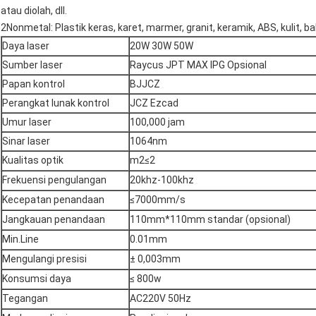
atau diolah, dll.
2Nonmetal: Plastik keras, karet, marmer, granit, keramik, ABS, kulit, ba
Daya laser
20W 30W 50W
Sumber laser
Raycus JPT MAX IPG Opsional
Papan kontrol
BJJCZ
Perangkat lunak kontrol
JCZ Ezcad
Umur laser
100,000 jam
Sinar laser
1064nm
Kualitas optik
m2≤2
Frekuensi pengulangan
20khz-100khz
Kecepatan penandaan
≤7000mm/s
Jangkauan penandaan
110mm*110mm standar (opsional)
Min.Line
0.01mm
Mengulangi presisi
± 0,003mm
Konsumsi daya
≤ 800w
Tegangan
AC220V 50Hz