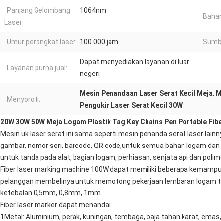
Panjang Gelombang
1064nm
Bahan
Laser:
Umur perangkat laser:
100.000 jam
Sumbe
Dapat menyediakan layanan di luar
Layanan purna jual:
negeri
Mesin Penandaan Laser Serat Kecil Meja
,
M
Menyoroti:
Pengukir Laser Serat Kecil 30W
20W 30W 50W Meja Logam Plastik Tag Key Chains Pen Portable Fibe
Mesin uk laser serat ini sama seperti mesin penanda serat laser lai
gambar, nomor seri, barcode, QR code,untuk semua bahan logam dan 
untuk tanda pada alat, bagian logam, perhiasan, senjata api dan polime
Fiber laser marking machine 100W dapat memiliki beberapa kemampu
pelanggan membelinya untuk memotong pekerjaan lembaran logam tip
ketebalan 0,5mm, 0,8mm, 1mm.
Fiber laser marker dapat menandai:
1Metal: Aluminium, perak, kuningan, tembaga, baja tahan karat, emas, 