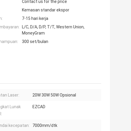
Contact us for the price
Kemasan standar ekspor
n:
7-15 hari kerja
embayaran:
L/C, D/A, D/P, T/T, Western Union,
MoneyGram
mampuan:
300 set/bulan
tan Laser:
20W 30W 50W Opsional
gkat Lunak
EZCAD
l:
dai kecepatan:
7000mm/dtk