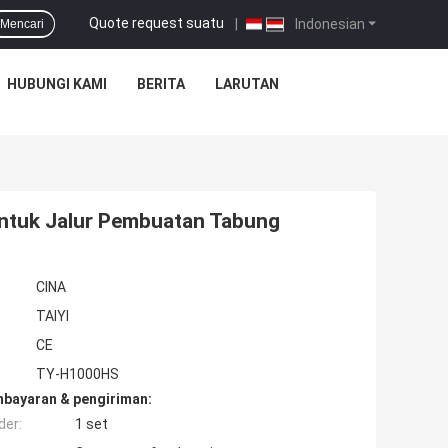
Quote request suatu
|
Indonesian
Mencari
HUBUNGI KAMI
BERITA
LARUTAN
ntuk Jalur Pembuatan Tabung
CINA
TAIYI
CE
TY-H1000HS
mbayaran & pengiriman:
der:
1 set