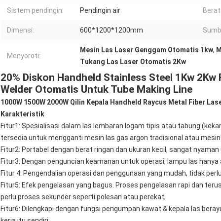
Sistem pendingin:
Pendingin air
Berat
Dimensi:
600*1200*1200mm
Sumbe
Mesin Las Laser Genggam Otomatis 1kw
,
M
Menyoroti:
Tukang Las Laser Otomatis 2Kw
20% Diskon Handheld Stainless Steel 1Kw 2Kw 
Welder Otomatis Untuk Tube Making Line
1000W 1500W 2000W Qilin Kepala Handheld Raycus Metal Fiber Las
Karakteristik
Fitur1: Spesialisasi dalam las lembaran logam tipis atau tabung (ke
tersedia untuk mengganti mesin las gas argon tradisional atau mesin la
Fitur2: Portabel dengan berat ringan dan ukuran kecil, sangat nyaman 
Fitur3: Dengan penguncian keamanan untuk operasi, lampu las hanya
Fitur 4: Pengendalian operasi dan penggunaan yang mudah, tidak perlu
Fitur5: Efek pengelasan yang bagus. Proses pengelasan rapi dan teru
perlu proses sekunder seperti polesan atau perekat;
Fitur6: Dilengkapi dengan fungsi pengumpan kawat & kepala las bera
kerja itu sendiri;