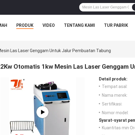
MAH
PRODUK
VIDEO
TENTANG KAMI
TUR PABRIK
esin Las Laser Genggam Untuk Jalur Pembuatan Tabung
2Kw Otomatis 1kw Mesin Las Laser Genggam U
Detail produk:
Tempat asal:
Nama merek:
Sertifikasi:
Nomor model:
Syarat-syarat pe
Kuantitas min Or