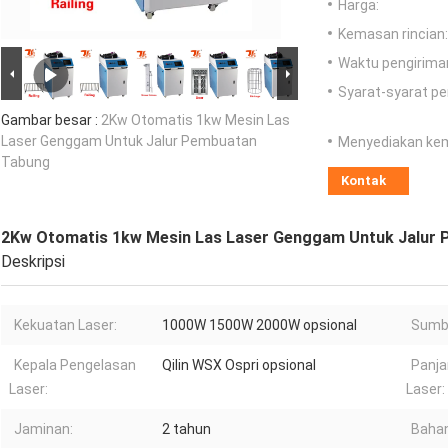
Harga:
Kemasan rincian:
Waktu pengirima
Syarat-syarat p
Gambar besar :
2Kw Otomatis 1kw Mesin Las
Laser Genggam Untuk Jalur Pembuatan
Menyediakan ke
Tabung
Kontak
2Kw Otomatis 1kw Mesin Las Laser Genggam Untuk Jalur
Deskripsi
Kekuatan Laser:
1000W 1500W 2000W opsional
Sumbe
Kepala Pengelasan
Qilin WSX Ospri opsional
Panj
Laser:
Laser:
Jaminan:
2 tahun
Bahan