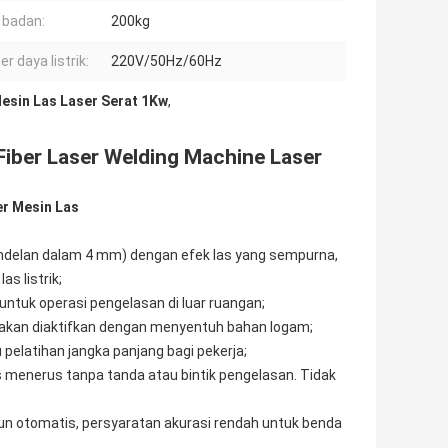
 badan:
200kg
r daya listrik:
220V/50Hz/60Hz
esin Las Laser Serat 1Kw
,
Fiber Laser Welding Machine Laser
er Mesin Las
kandelan dalam 4 mm) dengan efek las yang sempurna,
s listrik;
untuk operasi pengelasan di luar ruangan;
 akan diaktifkan dengan menyentuh bahan logam;
 pelatihan jangka panjang bagi pekerja;
s menerus tanpa tanda atau bintik pengelasan. Tidak
yun otomatis, persyaratan akurasi rendah untuk benda