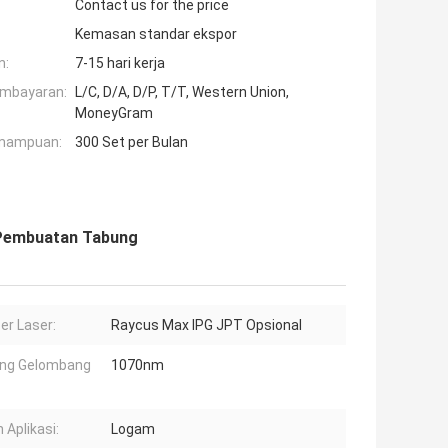
Contact us for the price
Kemasan standar ekspor
n:
7-15 hari kerja
embayaran:
L/C, D/A, D/P, T/T, Western Union,
MoneyGram
mampuan:
300 Set per Bulan
 Pembuatan Tabung
r Laser:
Raycus Max IPG JPT Opsional
ang Gelombang
1070nm
 Aplikasi:
Logam