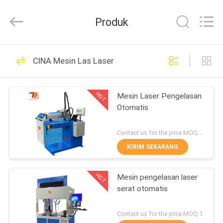
Taiyi
Laser
Technology
Produk
Company
Limited.
All
Rights
Reserved.
RUMAH
193
CINA Mesin Las Laser
Mesin Las Laser
PRODUK
HOT
Mesin Laser Pengelasan
Otomatis
VIDEO
Contact us for the price MOQ:1 set
TENTANG
KIRIM SEKARANG
147
KAMI
Mesin Las Laser
HOT
Mesin pengelasan laser
serat otomatis
TUR
Robot
PABRIK
Contact us for the price MOQ:1