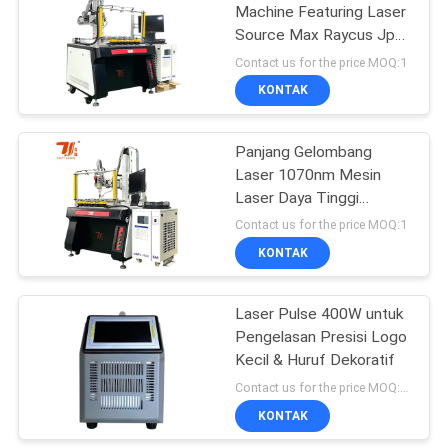
Machine Featuring Laser
Source Max Raycus Jpt
9
dan Laser Wavelength
Contact us for the price MOQ:1
1070nm Dirancang untuk
Mesin Laser Untuk
KONTAK
Solusi Metal Joining
Dapur Kamar Mandi
Panjang Gelombang
Laser 1070nm Mesin
Laser Daya Tinggi
Sistem Pemotongan
Contact us for the price MOQ:1
Laser Serat Pendingin Air
KONTAK
14
Cocok untuk Fabrikasi
Logam
Mesin Laser
Laser Pulse 400W untuk
Pengelasan Presisi Logo
Perhiasan
Kecil & Huruf Dekoratif
Contact us for the price MOQ:1 SET
KONTAK