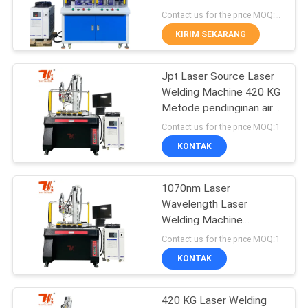
Contact us for the price MOQ:1 set
KIRIM SEKARANG
50
Mesin Pembersih
Jpt Laser Source Laser
Welding Machine 420 KG
Laser
Metode pendinginan air
yang dirancang untuk
Contact us for the price MOQ:1
pengelasan logam dan
KONTAK
produksi industri
1070nm Laser
39
Wavelength Laser
Mesin Penandaan
Welding Machine
Termasuk Max Raycus
Contact us for the price MOQ:1
Laser
Jpt Laser Source
KONTAK
Menawarkan Kinerja di
Metal Joining
420 KG Laser Welding