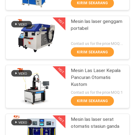
KIRIM SEKARANG
HUBUNGI
HOT
Mesin las laser genggam
KAMI
175
portabel
Mesin Pemotong
BERITA
Contact us for the price MOQ:1 set
Laser
KIRIM SEKARANG
LARUTAN
HOT
Mesin Las Laser Kepala
Pancuran Otomatis
SITEMAP
Kustom
25
Contact us for the price MOQ:1
PRIVACY
Mesin Kelongsong
KIRIM SEKARANG
POLICY
Laser
HOT
Mesin las laser serat
otomatis stasiun ganda