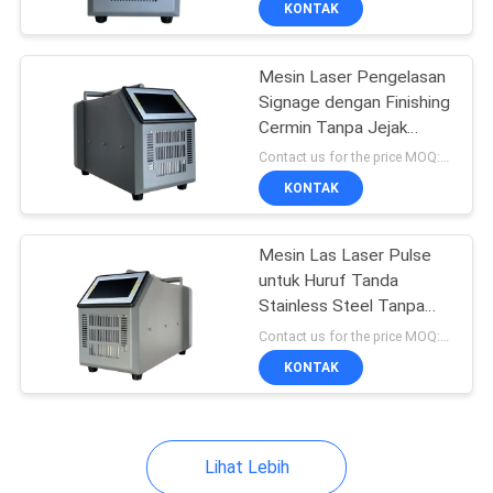
KONTAK
6
Mesin Laser
Mesin Laser Pengelasan
Perangkat Keras
Signage dengan Finishing
Cermin Tanpa Jejak
Belakang
Contact us for the price MOQ:1 SET
KONTAK
2
Mesin Las Laser Pulse
untuk Huruf Tanda
Stainless Steel Tanpa
Mesin Laser Industri
Celah
Contact us for the price MOQ:1 SET
KONTAK
Lihat Lebih
78