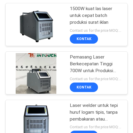
1500W kuat las laser
5
untuk cepat batch
Mesin Las Laser
produksi surat iklan
Contact us for the price MOQ:1 SET
YAG
KONTAK
Pemasang Laser
Berkecepatan Tinggi
700W untuk Produksi
8
Sinyal Baja Rostless
Contact us for the price MOQ:1 SET
Besar
KONTAK
Mesin Laser Baterai
Laser welder untuk tepi
huruf logam tipis, tanpa
pembakaran atau
deformasi
Contact us for the price MOQ:1 SET