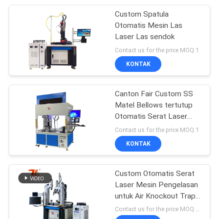
Custom Spatula
5
Otomatis Mesin Las
Mesin Las Laser
Laser Las sendok
Contact us for the price MOQ:1
YAG
KONTAK
Canton Fair Custom SS
Matel Bellows tertutup
Otomatis Serat Laser
8
Mesin Las
Contact us for the price MOQ:1
KONTAK
Mesin Laser Baterai
Custom Otomatis Serat
Laser Mesin Pengelasan
untuk Air Knockout Trap
Drum Pengelasan
Contact us for the price MOQ:10