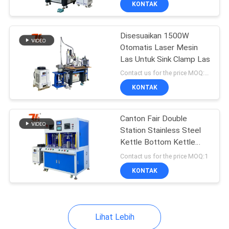
KONTAK
6
Mesin Laser
Disesuaikan 1500W
Perangkat Keras
Otomatis Laser Mesin
Las Untuk Sink Clamp Las
Contact us for the price MOQ:10
KONTAK
2
Canton Fair Double
Station Stainless Steel
Kettle Bottom Kettle
Mesin Laser Industri
Spout Mesin Las Fiber
Contact us for the price MOQ:1
Otomatis
KONTAK
Lihat Lebih
78