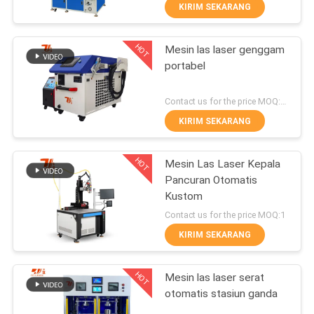
KIRIM SEKARANG
HUBUNGI
HOT
Mesin las laser genggam
KAMI
175
portabel
Mesin Pemotong
BERITA
Contact us for the price MOQ:1 set
Laser
KIRIM SEKARANG
LARUTAN
HOT
Mesin Las Laser Kepala
Pancuran Otomatis
SITEMAP
Kustom
25
Contact us for the price MOQ:1
PRIVACY
Mesin Kelongsong
KIRIM SEKARANG
POLICY
Laser
HOT
Mesin las laser serat
otomatis stasiun ganda