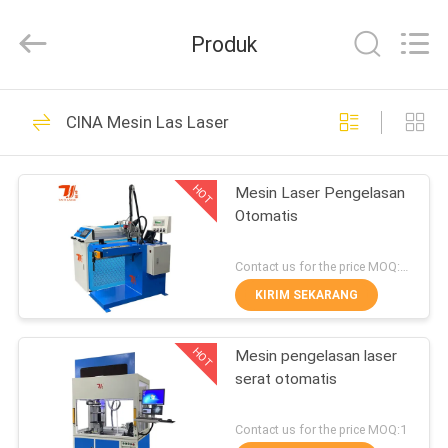
Taiyi
Laser
Technology
Produk
Company
Limited.
All
Rights
Reserved.
RUMAH
193
CINA Mesin Las Laser
Mesin Las Laser
PRODUK
HOT
Mesin Laser Pengelasan
Otomatis
VIDEO
Contact us for the price MOQ:1 set
TENTANG
KIRIM SEKARANG
147
KAMI
Mesin Las Laser
HOT
Mesin pengelasan laser
serat otomatis
TUR
Robot
PABRIK
Contact us for the price MOQ:1