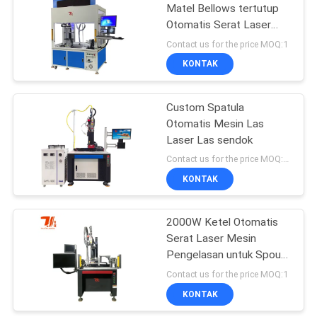
Matel Bellows tertutup
Otomatis Serat Laser
9
Mesin Las
Contact us for the price MOQ:1
Mesin Laser Untuk
KONTAK
Dapur Kamar Mandi
Custom Spatula
Otomatis Mesin Las
Laser Las sendok
Contact us for the price MOQ:10
KONTAK
14
Mesin Laser
2000W Ketel Otomatis
Serat Laser Mesin
Perhiasan
Pengelasan untuk Spout
Pengelasan
Contact us for the price MOQ:1
KONTAK