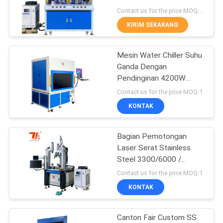
Contact us for the price MOQ:1 set
KIRIM SEKARANG
50
Mesin Pembersih
Mesin Water Chiller Suhu
Ganda Dengan
Laser
Pendinginan 4200W
Untuk Fiber Laser
Contact us for the price MOQ:1
Engraver
KONTAK
Bagian Pemotongan
39
Laser Serat Stainless
Mesin Penandaan
Steel 3300/6000 /
12000W Sumber Laser
Contact us for the price MOQ:1
Laser
Serat Raycus
KONTAK
Canton Fair Custom SS