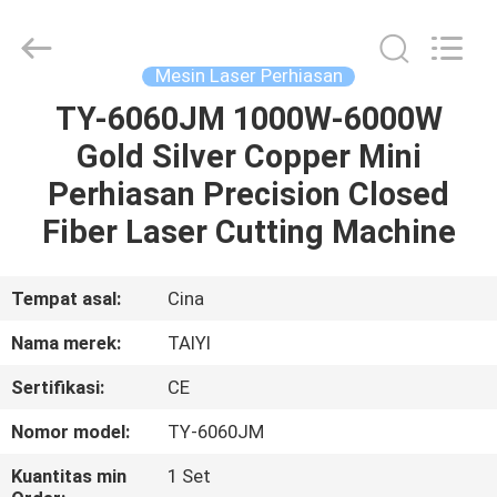
Taiyi
Laser
Technology
Company
Limited.
Mesin Laser Perhiasan
All
Rights
Reserved.
TY-6060JM 1000W-6000W
RUMAH
Gold Silver Copper Mini
PRODUK
Perhiasan Precision Closed
Fiber Laser Cutting Machine
VIDEO
Tempat asal:
Cina
TENTANG
Nama merek:
TAIYI
KAMI
Sertifikasi:
CE
TUR
Nomor model:
TY-6060JM
PABRIK
Kuantitas min
1 Set