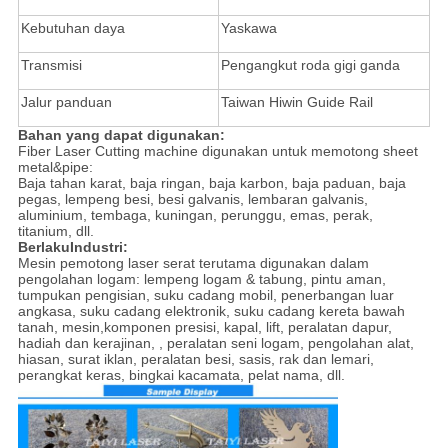
Kebutuhan daya
Yaskawa
Transmisi
Pengangkut roda gigi ganda
Jalur panduan
Taiwan Hiwin Guide Rail
Bahan yang dapat digunakan:
Fiber Laser Cutting machine digunakan untuk memotong sheet
metal&pipe:
Baja tahan karat, baja ringan, baja karbon, baja paduan, baja
pegas, lempeng besi, besi galvanis, lembaran galvanis,
aluminium, tembaga, kuningan, perunggu, emas, perak,
titanium, dll.
Berlaku
Industri:
Mesin pemotong laser serat terutama digunakan dalam
pengolahan logam: lempeng logam & tabung, pintu aman,
tumpukan pengisian, suku cadang mobil, penerbangan luar
angkasa, suku cadang elektronik, suku cadang kereta bawah
tanah, mesin,komponen presisi, kapal, lift, peralatan dapur,
hadiah dan kerajinan, , peralatan seni logam, pengolahan alat,
hiasan, surat iklan, peralatan besi, sasis, rak dan lemari,
perangkat keras, bingkai kacamata, pelat nama, dll.