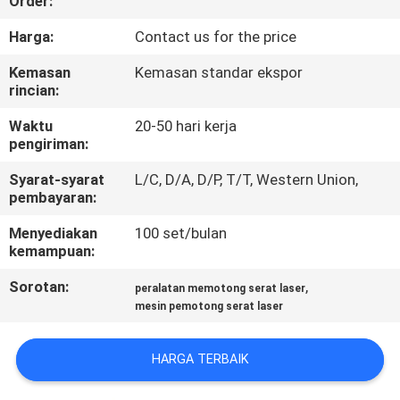
Order:
HUBUNGI
Harga:
Contact us for the price
KAMI
Kemasan
Kemasan standar ekspor
rincian:
BERITA
Waktu
20-50 hari kerja
pengiriman:
LARUTAN
Syarat-syarat
L/C, D/A, D/P, T/T, Western Union,
pembayaran:
Menyediakan
100 set/bulan
SITEMAP
kemampuan:
Sorotan:
,
peralatan memotong serat laser
PRIVACY
mesin pemotong serat laser
POLICY
HARGA TERBAIK