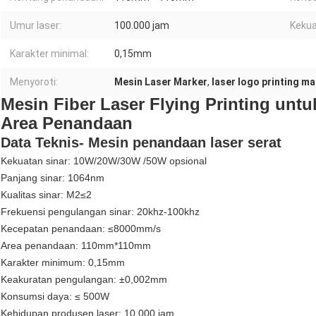
Umur laser:
100.000 jam
Kekua
Karakter minimal:
0,15mm
Menyoroti:
Mesin Laser Marker
,
laser logo printing m
Mesin Fiber Laser Flying Printing unt
Area Penandaan
Data Teknis- Mesin penandaan laser serat
Kekuatan sinar: 10W/20W/30W /50W opsional
Panjang sinar: 1064nm
Kualitas sinar: M2≤2
Frekuensi pengulangan sinar: 20khz-100khz
Kecepatan penandaan: ≤8000mm/s
Area penandaan: 110mm*110mm
Karakter minimum: 0,15mm
Keakuratan pengulangan: ±0,002mm
Konsumsi daya: ≤ 500W
Kehidupan produsen laser: 10.000 jam