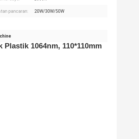
tan pancaran:
20W/30W/50W
achine
uk Plastik 1064nm, 110*110mm