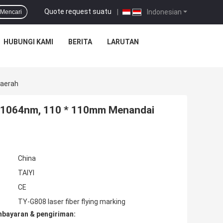
Quote request suatu
|
Indonesian
Mencari
HUBUNGI KAMI
BERITA
LARUTAN
Daerah
ik 1064nm, 110 * 110mm Menandai
China
TAIYI
CE
TY-G808 laser fiber flying marking
mbayaran & pengiriman: