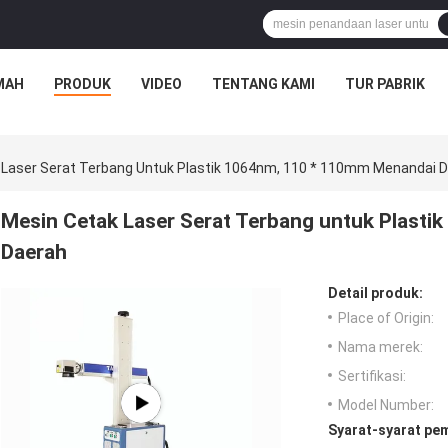
MAH
PRODUK
VIDEO
TENTANG KAMI
TUR PABRIK
 Laser Serat Terbang Untuk Plastik 1064nm, 110 * 110mm Menandai 
Mesin Cetak Laser Serat Terbang untuk Plast
Daerah
Detail produk:
Place of Origin:
Nama merek:
Sertifikasi:
Model Number:
Syarat-syarat pe