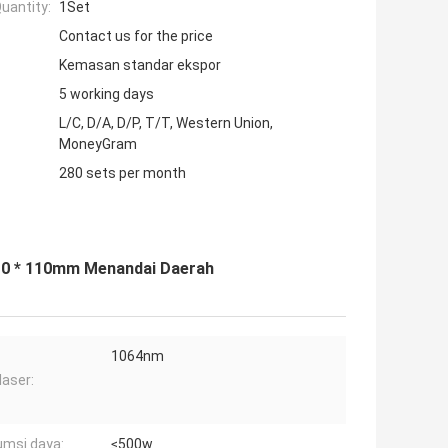
uantity:
1Set
Contact us for the price
Kemasan standar ekspor
5 working days
L/C, D/A, D/P, T/T, Western Union,
MoneyGram
280 sets per month
110 * 110mm Menandai Daerah
1064nm
laser:
msi daya:
≤500w